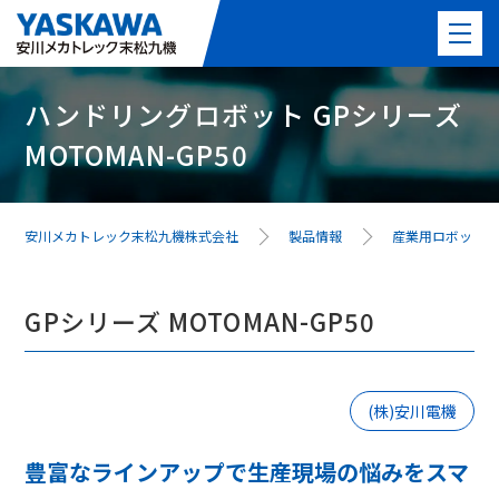
ハンドリングロボット GPシリーズ
製品情報
MOTOMAN-GP50
PICK UP製品
事例紹介
安川メカトレック末松九機株式会社
製品情報
産業用ロボット
事業紹介
GPシリーズ MOTOMAN-GP50
よくある質問
(株)安川電機
最新情報
豊富なラインアップで生産現場の悩みをスマ
会社案内