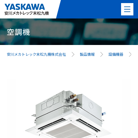
空調機
製品情報
PICK UP製品
安川メカトレック末松九機株式会社
製品情報
設備機器
事例紹介
事業紹介
よくある質問
最新情報
会社案内