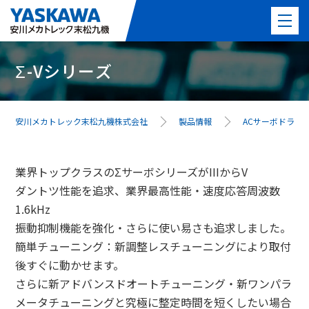
Σ-Vシリーズ
製品情報
PICK UP製品
安川メカトレック末松九機株式会社
製品情報
ACサーボドライ
事例紹介
業界トップクラスのΣサーボシリーズがIIIからV
事業紹介
ダントツ性能を追求、業界最高性能・速度応答周波数
1.6kHz
よくある質問
振動抑制機能を強化・さらに使い易さも追求しました。
簡単チューニング：新調整レスチューニングにより取付
最新情報
後すぐに動かせます。
さらに新アドバンスドオートチューニング・新ワンパラ
会社案内
メータチューニングと究極に整定時間を短くしたい場合