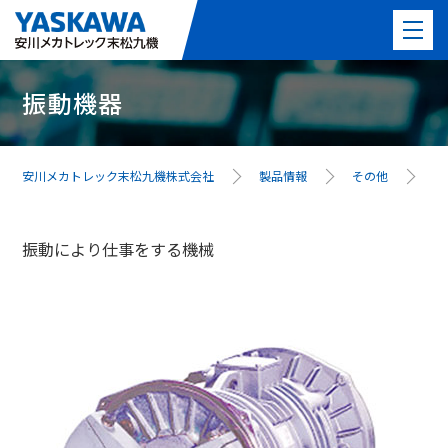
振動機器
製品情報
PICK UP製品
安川メカトレック末松九機株式会社
製品情報
その他
振
事例紹介
振動により仕事をする機械
事業紹介
よくある質問
最新情報
会社案内