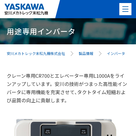
用途専用インバータ
製品情報
PICK UP製品
安川メカトレック末松九機株式会社
製品情報
インバータ
事例紹介
クレーン専用CR700とエレベーター専用L1000Aをライ
事業紹介
ンアップしています。安川の技術がつまった高性能イン
バータに専用機能を充実させて､タクトタイム短縮およ
よくある質問
び品質の向上に貢献します。
最新情報
会社案内