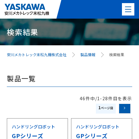
検索結果
製品情報
PICK UP製品
安川メカトレック末松九機株式会社
製品情報
検索結果
事例紹介
製品一覧
事業紹介
よくある質問
46件中/1-28件目を表示
1
最新情報
ハンドリングロボット
ハンドリングロボット
会社案内
GPシリーズ
GPシリーズ