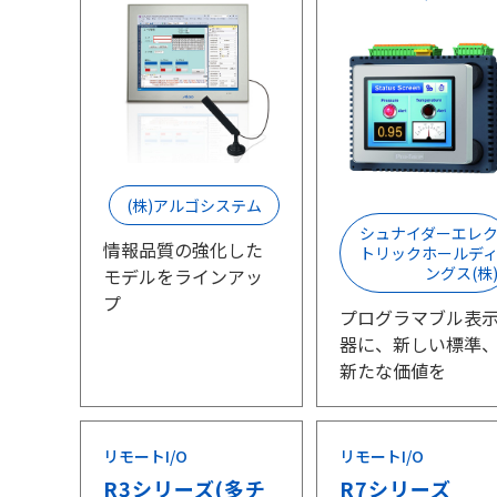
(株)アルゴシステム
シュナイダーエレ
情報品質の強化した
トリックホールデ
ングス(株
モデルをラインアッ
プ
プログラマブル表
器に、新しい標準
新たな価値を
リモートI/O
リモートI/O
R3シリーズ(多チ
R7シリーズ