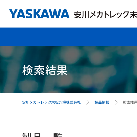
検索結果
安川メカトレック末松九機株式会社
製品情報
検索結