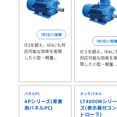
(株)安川電機
(株)安川電
IE3を超え、IE4にも対
応可能な効率を実現
IE３を超え、IE4に
した小型・軽量...
対応可能な効率を
現した小型・軽量...
パネルPC
タッチパネル
APシリーズ(産業
LT4000Mシリ
用パネルPC)
ズ(表示器付コン
トローラ)