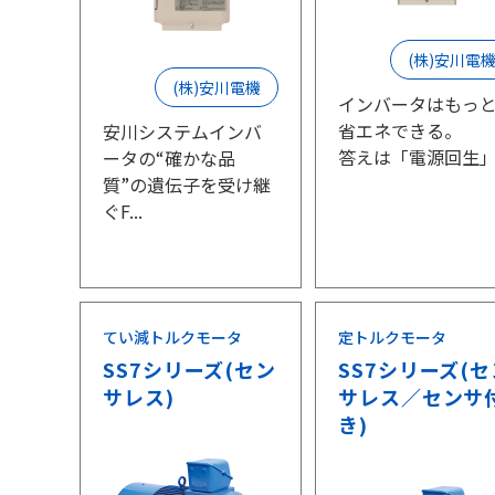
(株)安川電
(株)安川電機
インバータはもっ
省エネできる。
安川システムインバ
答えは「電源回生」.
ータの“確かな品
質”の遺伝子を受け継
ぐF...
てい減トルクモータ
定トルクモータ
SS7シリーズ(セン
SS7シリーズ(セ
サレス)
サレス／センサ
き)