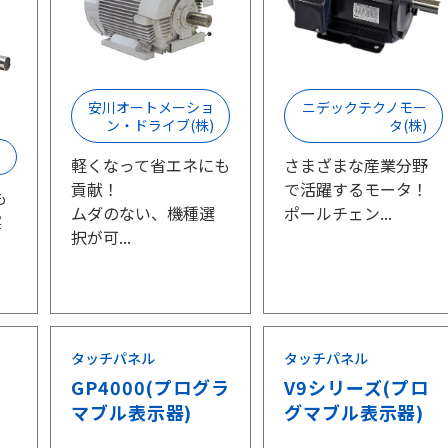
安川オートメーショ
ニデックテクノモー
ン・ドライブ(株)
タ(株)
機
軽くなって省エネにも
さまざまな産業分野
貢献！
で活躍するモータ！
も
ムダのない、機種選
ポールチェン...
実
択が可...
タッチパネル
タッチパネル
ー
GP4000(プログラ
V9シリーズ(プロ
マブル表示器)
グマブル表示器)