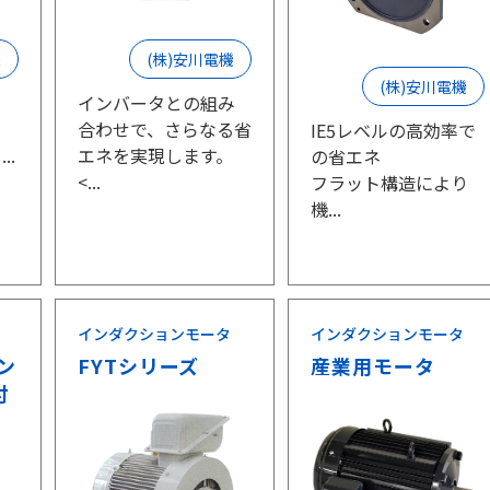
機
(株)安川電機
(株)安川電機
と
インバータとの組み
合わせで、さらなる省
IE5レベルの高効率で
..
エネを実現します。
の省エネ
<...
フラット構造により
機...
インダクションモータ
インダクションモータ
ン
FYTシリーズ
産業用モータ
付