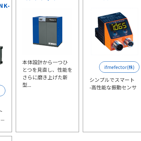
NK-
本体設計から一つひ
ifmefector(株)
とつを見直し、性能を
さらに磨き上げた新
シンプルでスマート
型...
-高性能な振動センサ
ー
ト
ト
..