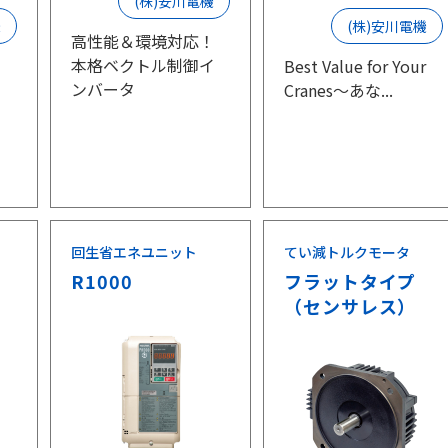
(株)安川電機
機
(株)安川電機
高性能＆環境対応！
本格ベクトル制御イ
Best Value for Your
ンバータ
Cranes～あな...
イ
回生省エネユニット
てい減トルクモータ
R1000
フラットタイプ
（センサレス）