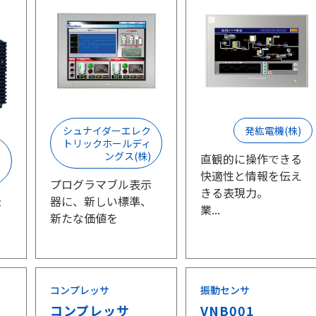
シュナイダーエレク
発紘電機(株)
トリックホールディ
ク
ングス(株)
直観的に操作できる
ィ
)
快適性と情報を伝え
プログラマブル表示
きる表現力。
器に、新しい標準、
示
業...
新たな価値を
、
コンプレッサ
振動センサ
コンプレッサ
VNB001