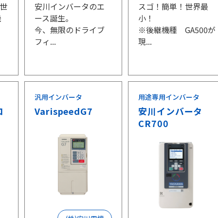
～世
安川インバータのエ
スゴ！簡単！世界最
機
ース誕生。
小！
今、無限のドライブ
※後継機種 GA500が
フィ...
現...
汎用インバータ
用途専用インバータ
コ
VarispeedG7
安川インバータ
CR700