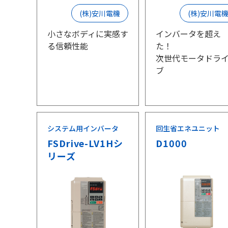
(株)安川電機
(株)安川電
小さなボディに実感す
インバータを超え
る信頼性能
た！
次世代モータドラ
ブ
システム用インバータ
回生省エネユニット
FSDrive-LV1Hシ
D1000
リーズ