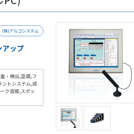
PC)
(株)アルゴシステム
ンアップ
検査・検出,空調,フ
ラントシステム,成
アーク溶接,スポッ