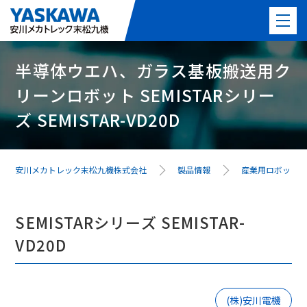
半導体ウエハ、ガラス基板搬送用ク
製品情報
リーンロボット SEMISTARシリー
PICK UP製品
ズ SEMISTAR-VD20D
事例紹介
安川メカトレック末松九機株式会社
製品情報
産業用ロボット
事業紹介
よくある質問
SEMISTARシリーズ SEMISTAR-
VD20D
最新情報
会社案内
(株)安川電機