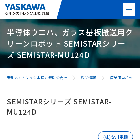
半導体ウエハ、ガラス基板搬送用ク
製品情報
リーンロボット SEMISTARシリー
PICK UP製品
ズ SEMISTAR-MU124D
事例紹介
安川メカトレック末松九機株式会社
製品情報
産業用ロボット
事業紹介
よくある質問
SEMISTARシリーズ SEMISTAR-
MU124D
最新情報
会社案内
(株)安川電機