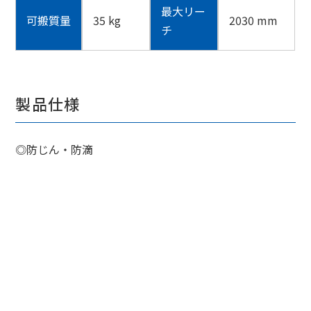
最大リー
可搬質量
35 kg
2030 mm
チ
製品仕様
◎防じん・防滴