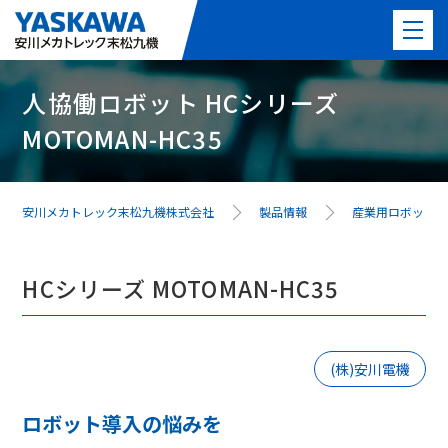
人協働ロボット HCシリーズ
製品情報
MOTOMAN-HC35
PICK UP製品
事例紹介
安川メカトレック末松九機株式会社
製品情報
産業用ロボット
事業紹介
HCシリーズ MOTOMAN-HC35
よくある質問
(株)安川電機
最新情報
ロボット導入の悩みを
会社案内