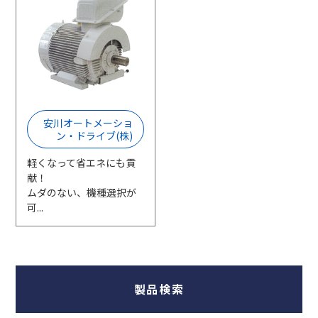
採用情報
相談窓口
安川オートメーショ
ン・ドライブ(株)
軽くなって省エネにも貢
献！
ムダのない、機種選択が
可...
製品検索