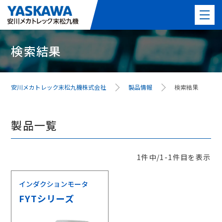
検索結果
製品情報
PICK UP製品
安川メカトレック末松九機株式会社
製品情報
検索結果
事例紹介
製品一覧
事業紹介
よくある質問
1件中/1-1件目を表示
インダクションモータ
最新情報
FYTシリーズ
会社案内