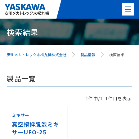
検索結果
製品情報
PICK UP製品
安川メカトレック末松九機株式会社
製品情報
検索結果
事例紹介
製品一覧
事業紹介
よくある質問
1件中/1-1件目を表示
ミキサー
最新情報
真空撹拌脱泡ミキ
サーUFO-25
会社案内