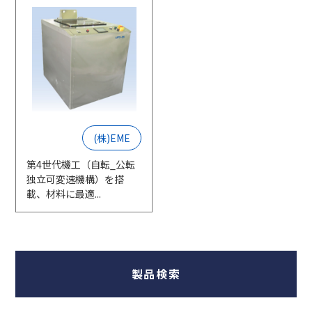
採用情報
相談窓口
(株)EME
第4世代機工（自転_公転
独立可変速機構）を搭
載、材料に最適...
製品検索