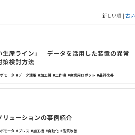
新しい順 |
古い
い生産ライン」 データを活用した装置の異常
対策検討方法
ボモータ
データ活用
加工機
工作機
産業用ロボット
品質改善
ソリューションの事例紹介
ボモータ
プレス
加工機
自動化
品質改善