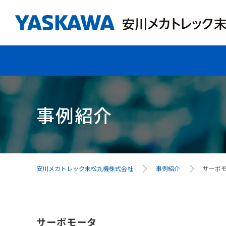
事例紹介
安川メカトレック末松九機株式会社
事例紹介
サーボ
サーボモータ