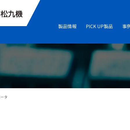
製品情報
PICK UP製品
事
モータ