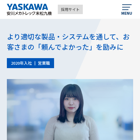
FA機器なら安川メカトレック末松九機
採用サイト
採用情報
社員の声
202
MENU
より適切な製品・システムを通して、お
プロジェクトストーリー
客さまの「頼んでよかった」を励みに
前例のないプロジェクトを営業・技術の若手で達成
営業と技術で取り組む「顧客満足」と「あるべき働
2020年入社 ┃ 営業職
き方」の両立
37歳で管理職へと駆け上がっても続ける“徹底現場主
義”
社員の声
募集要項
営業職