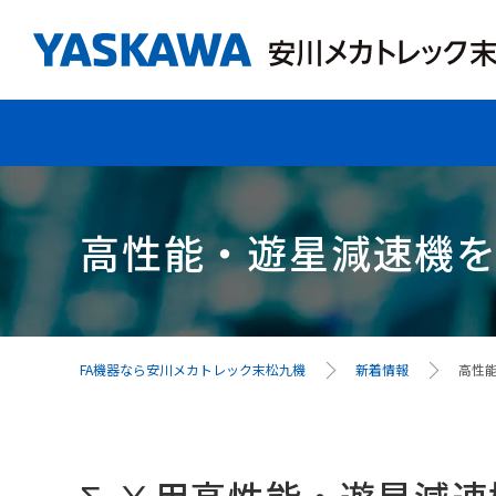
高性能・遊星減速機を2
FA機器なら安川メカトレック末松九機
新着情報
高性能