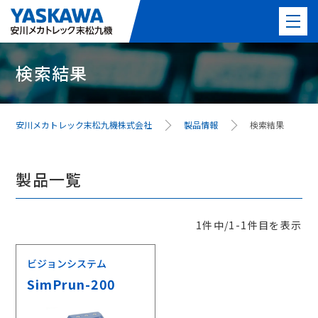
検索結果
製品情報
PICK UP製品
安川メカトレック末松九機株式会社
製品情報
検索結果
事例紹介
製品一覧
事業紹介
よくある質問
1件中/1-1件目を表示
ビジョンシステム
最新情報
SimPrun-200
会社案内