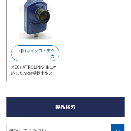
採用情報
相談窓口
(株)マイクロ・テク
ニカ
MECHATROLINK-IIIに対
応したARM搭載小型ス...
製品検索