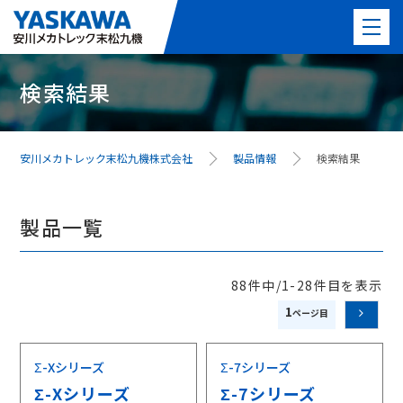
検索結果
製品情報
PICK UP製品
安川メカトレック末松九機株式会社
製品情報
検索結果
事例紹介
製品一覧
事業紹介
よくある質問
88件中/1-28件目を表示
1
最新情報
Σ-Xシリーズ
Σ-7シリーズ
会社案内
Σ-Xシリーズ
Σ-7シリーズ